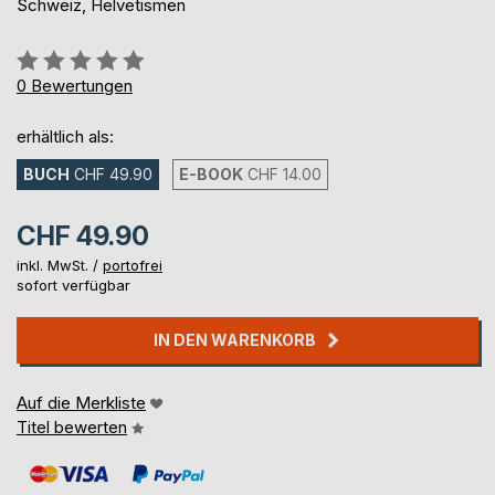
Schweiz, Helvetismen
Bewertung::
0%
0
Bewertungen
erhältlich als:
BUCH
CHF 49.90
E-BOOK
CHF 14.00
CHF 49.90
inkl. MwSt. /
portofrei
sofort verfügbar
IN DEN WARENKORB
Auf die Merkliste
Titel bewerten