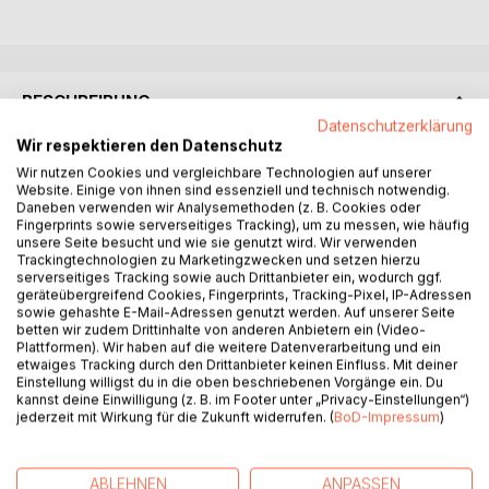
BESCHREIBUNG
Datenschutzerklärung
Wir respektieren den Datenschutz
Über die Jahre hat sich viel angesammelt: Reminiszen­zen,
Wir nutzen Cookies und vergleichbare Technologien auf unserer
Zeitungsausschnitte, Notizen, weiterführende Gedanken,
Website. Einige von ihnen sind essenziell und technisch notwendig.
ungeordnet in Schubladen, auf Regalen. Also machte sich
Daneben verwenden wir Analysemethoden (z. B. Cookies oder
Fingerprints sowie serverseitiges Tracking), um zu messen, wie häufig
die Autorin daran, sie zu ordnen. Viel Neues ist ihr dabei
unsere Seite besucht und wie sie genutzt wird. Wir verwenden
begegnet, seit den letzten Wortgeschichten, und hat sie zu
Trackingtechnologien zu Marketingzwecken und setzen hierzu
Recherchen animiert: über die Krümmung des Horizonts,
serverseitiges Tracking sowie auch Drittanbieter ein, wodurch ggf.
geräteübergreifend Cookies, Fingerprints, Tracking-Pixel, IP-Adressen
Moose, rote Murmeln, Mückengeld, Aale, Teekesselchen,
sowie gehashte E-Mail-Adressen genutzt werden. Auf unserer Seite
Gloggentürmli und so weiter. Manchmal hat sie sich auch
betten wir zudem Drittinhalte von anderen Anbietern ein (Video-
ganze Sätze notiert, lustige Statements, Bonmots,
Plattformen). Wir haben auf die weitere Datenverarbeitung und ein
etwaiges Tracking durch den Drittanbieter keinen Einfluss. Mit deiner
Ermahnungen, etwa: «Zu viele Ameisen verderben den
Einstellung willigst du in die oben beschriebenen Vorgänge ein. Du
Tunnelbau.» Und was liest sie kurz darauf in einem Artikel?
kannst deine Einwilligung (z. B. im Footer unter „Privacy-Einstellungen“)
Weltweit soll es geschätzt zwanzig Billiarden Ameisen
jederzeit mit Wirkung für die Zukunft widerrufen. (
BoD-Impressum
)
geben (eine Zwan­zig mit fünfzehn Nullen), vierzehntausend
bekannte Arten, vielleicht noch einmal so viele unbekannte,
die zusammen etwa gleich viel wiegen wie alle Menschen
ABLEHNEN
ANPASSEN