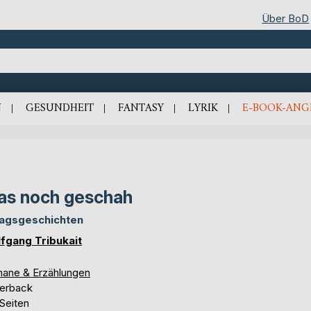
Über BoD
N
GESUNDHEIT
FANTASY
LYRIK
E-BOOK-ANG
s noch geschah
tagsgeschichten
fgang Tribukait
ane & Erzählungen
erback
Seiten