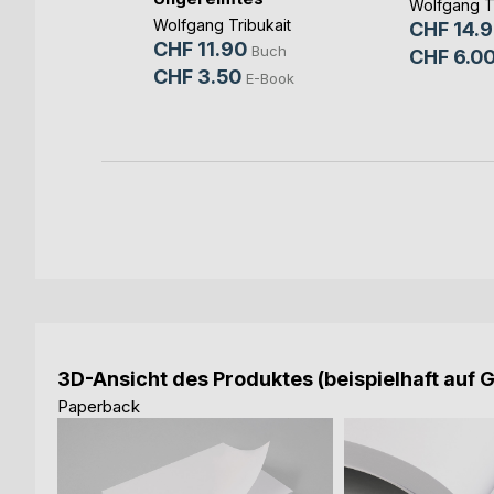
Wolfgang Tr
Wolfgang Tribukait
CHF 14.
CHF 11.90
Buch
CHF 6.0
Buch
CHF 3.50
E-Book
-Book
3D-Ansicht des Produktes (beispielhaft auf 
Paperback