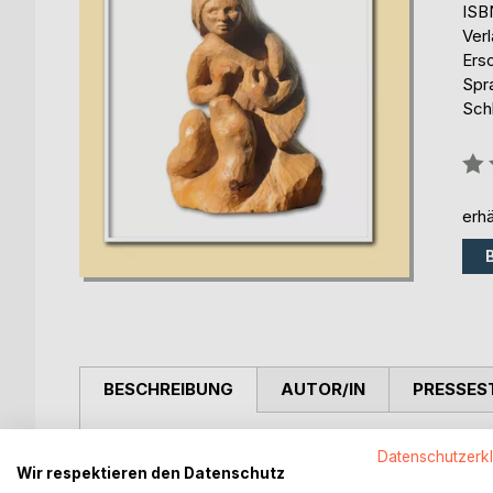
ISB
Ver
Ers
Spr
Sch
Bew
0%
erhä
BESCHREIBUNG
AUTOR/IN
PRESSES
Wolfgang Tribukait, geboren 1932 in Ostpreußen, u
Datenschutzerk
Geschichte am Wirtschaftsgymnasium Villingen. Re
Wir respektieren den Datenschutz
den Schwarzwälder Boten schrieb er zahlreiche Be