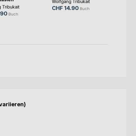
Harm
Wolfgang Tribukait
 Tribukait
CHF 14.90
Sabin
Buch
.90
Buch
CHF 
CHF 
variieren)