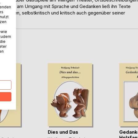
.
 Freude am Umgang mit Sprache und Gedanken ließ ihn Texte
wenden
es
rfassen, selbstkritisch und kritisch auch gegenüber seiner
nutzt
tzen
owie
 zudem
 die
D
eter
nen
Dies und Das
Gedanke
Holzfan