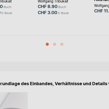
ibukait
Wolfgang Tribukait
Wolfgang
90
CHF 8.90
Buch
Buch
CHF 11
0
CHF 3.00
E-Book
E-Book
Grundlage des Einbandes, Verhältnisse und Details 