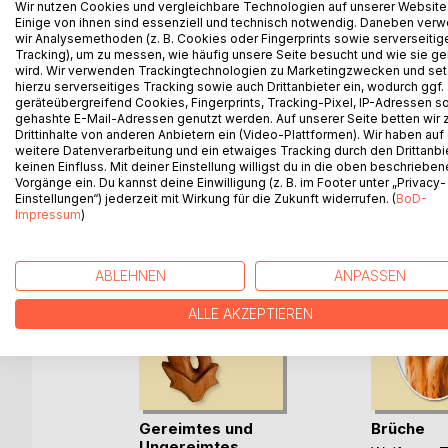
Wir nutzen Cookies und vergleichbare Technologien auf unserer Website
für den Almanach des Kreises Schwarzwald-Baar.
Einige von ihnen sind essenziell und technisch notwendig. Daneben ver
wir Analysemethoden (z. B. Cookies oder Fingerprints sowie serverseitig
und Gedichte über Begebenheiten seines Alltags ve
Tracking), um zu messen, wie häufig unsere Seite besucht und wie sie ge
Umgebung.
wird. Wir verwenden Trackingtechnologien zu Marketingzwecken und se
hierzu serverseitiges Tracking sowie auch Drittanbieter ein, wodurch ggf.
geräteübergreifend Cookies, Fingerprints, Tracking-Pixel, IP-Adressen s
gehashte E-Mail-Adressen genutzt werden. Auf unserer Seite betten wir
Drittinhalte von anderen Anbietern ein (Video-Plattformen). Wir haben auf
WEITERE TITEL BEI
Bo
weitere Datenverarbeitung und ein etwaiges Tracking durch den Drittanbi
keinen Einfluss. Mit deiner Einstellung willigst du in die oben beschriebe
Vorgänge ein. Du kannst deine Einwilligung (z. B. im Footer unter „Privacy-
Einstellungen“) jederzeit mit Wirkung für die Zukunft widerrufen. (
BoD-
Impressum
)
ABLEHNEN
ANPASSEN
ALLE AKZEPTIEREN
Gereimtes und
Brüche
Ungereimtes