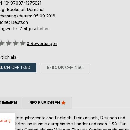
N-13: 9783741275821
lag: Books on Demand
cheinungsdatum: 05.09.2016
ache: Deutsch
lagworte: Zeitgeschehen
ertung::
0
Bewertungen
ltlich als:
BUCH
CHF 17.90
E-BOOK
CHF 4.50
TIMMEN
REZENSIONEN
nterrichtete jahrzehntelang Englisch, Französisch, Deutsch und
lärung
isen führten ihn in viele europäische Länder und nach USA. Für
richte über Gastspiele am Villingen Theater, Ortsbeschreibungen