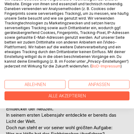
Auf die Merkliste
Website. Einige von ihnen sind essenziell und technisch notwendig.
Titel bewerten
Daneben verwenden wir Analysemethoden (z. B. Cookies oder
Fingerprints sowie serverseitiges Tracking), um zu messen, wie häufig
unsere Seite besucht und wie sie genutzt wird. Wir verwenden
Trackingtechnologien zu Marketingzwecken und setzen hierzu
serverseitiges Tracking sowie auch Drittanbieter ein, wodurch ggf.
geräteübergreifend Cookies, Fingerprints, Tracking-Pixel, IP-Adressen
sowie gehashte E-Mail-Adressen genutzt werden. Auf unserer Seite
betten wir zudem Drittinhalte von anderen Anbietern ein (Video-
Plattformen). Wir haben auf die weitere Datenverarbeitung und ein
etwaiges Tracking durch den Drittanbieter keinen Einfluss. Mit deiner
BESCHREIBUNG
Einstellung willigst du in die oben beschriebenen Vorgänge ein. Du
kannst deine Einwilligung (z. B. im Footer unter „Privacy-Einstellungen“)
jederzeit mit Wirkung für die Zukunft widerrufen. (
BoD-Impressum
)
Herr Olafson hat schon vieles erreicht in seinem Leben:
Den 0,5ten Weltkrieg verhindert, Frühstück,
Mittagessen und Abendbrot erfunden
ABLEHNEN
ANPASSEN
und das letzte Ahorn gesichtet. Er hat den Ayers Rock
rot gestrichen und das Bernsteinzimmer versteckt.
ALLE AKZEPTIEREN
Herr Olafson gilt bis heute noch als einer der größten
Entdecker der Neuzeit.
In seinem ersten Lebensjahr entdeckte er bereits das
Licht der Welt.
Doch nun steht er vor seiner wohl größten Aufgabe:
Wer zur Hölle hat das Eichhörnchen überfahren?