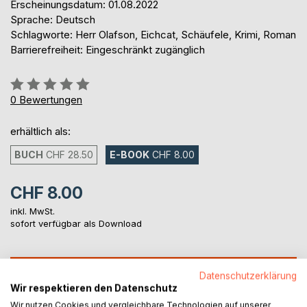
Erscheinungsdatum: 01.08.2022
Sprache: Deutsch
Schlagworte: Herr Olafson, Eichcat, Schäufele, Krimi, Roman
Barrierefreiheit: Eingeschränkt zugänglich
Bewertung::
0%
0
Bewertungen
erhältlich als:
BUCH
CHF 28.50
E-BOOK
CHF 8.00
CHF 8.00
inkl. MwSt.
sofort verfügbar als Download
IN DEN WARENKORB
Datenschutzerklärung
Wir respektieren den Datenschutz
Wir nutzen Cookies und vergleichbare Technologien auf unserer