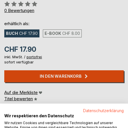
Bewertung::
0%
0
Bewertungen
erhältlich als:
BUCH
CHF 17.90
E-BOOK
CHF 8.00
CHF 17.90
inkl. MwSt. /
portofrei
sofort verfügbar
IN DEN WARENKORB
Auf die Merkliste
Titel bewerten
Datenschutzerklärung
Wir respektieren den Datenschutz
Wir nutzen Cookies und vergleichbare Technologien auf unserer
Website. Einige von ihnen sind essenziell und technisch notwendig.