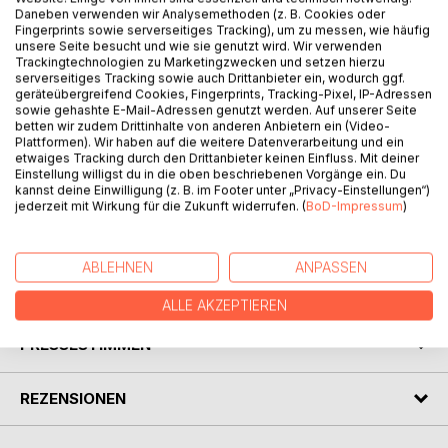
Daneben verwenden wir Analysemethoden (z. B. Cookies oder
Fingerprints sowie serverseitiges Tracking), um zu messen, wie häufig
unsere Seite besucht und wie sie genutzt wird. Wir verwenden
BESCHREIBUNG
Trackingtechnologien zu Marketingzwecken und setzen hierzu
serverseitiges Tracking sowie auch Drittanbieter ein, wodurch ggf.
geräteübergreifend Cookies, Fingerprints, Tracking-Pixel, IP-Adressen
Visionäre Bilder sind ein Dreh- und Angelpunkt dieses
sowie gehashte E-Mail-Adressen genutzt werden. Auf unserer Seite
betten wir zudem Drittinhalte von anderen Anbietern ein (Video-
Buches. Sie rücken vieles in ganz eigenes Licht, bieten
Plattformen). Wir haben auf die weitere Datenverarbeitung und ein
verblüffende Pointen und öffnen, lehren, helfen.
etwaiges Tracking durch den Drittanbieter keinen Einfluss. Mit deiner
Das ist im Buch eindrücklich mitzuerleben.
Einstellung willigst du in die oben beschriebenen Vorgänge ein. Du
kannst deine Einwilligung (z. B. im Footer unter „Privacy-Einstellungen“)
Einschließlich kostbarer Glücksmomente.
jederzeit mit Wirkung für die Zukunft widerrufen. (
BoD-Impressum
)
Auch Heikleres wie etwa Freiheit zum Bösen, Heilung,
Prophetie oder Sex ist Thema.
ABLEHNEN
ANPASSEN
AUTOR/IN
ALLE AKZEPTIEREN
PRESSESTIMMEN
REZENSIONEN