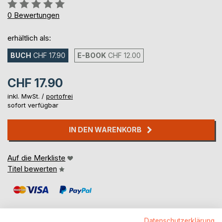
Bewertung::
0%
0
Bewertungen
erhältlich als:
BUCH
CHF 17.90
E-BOOK
CHF 12.00
CHF 17.90
inkl. MwSt. /
portofrei
sofort verfügbar
IN DEN WARENKORB
Auf die Merkliste
Titel bewerten
Datenschutzerklärung