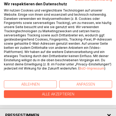
Wir respektieren den Datenschutz
Wir nutzen Cookies und vergleichbare Technologien auf unserer
BESCHREIBUNG
Website. Einige von ihnen sind essenziell und technisch notwendig.
Daneben verwenden wir Analysemethoden (z. B. Cookies oder
Fingerprints sowie serverseitiges Tracking), um zu messen, wie häufig
Welchen Wert könnte es haben, sich mit Werten zu
unsere Seite besucht und wie sie genutzt wird. Wir verwenden
Trackingtechnologien zu Marketingzwecken und setzen hierzu
beschäftigen? Ganz einfach: Weil dadurch Werte wie
serverseitiges Tracking sowie auch Drittanbieter ein, wodurch ggf.
Selbsterkenntnis und Selbstbestimmung gefördert werden.
geräteübergreifend Cookies, Fingerprints, Tracking-Pixel, IP-Adressen
In zwölf kurzen Essays mit jeweils einem Schmuckbild geht
sowie gehashte E-Mail-Adressen genutzt werden. Auf unserer Seite
betten wir zudem Drittinhalte von anderen Anbietern ein (Video-
es um Werte im Allgemeinen, also um das, was uns etwas
Plattformen). Wir haben auf die weitere Datenverarbeitung und ein
wert ist, sowie um die Lieblings-Werte des Autors, mit
etwaiges Tracking durch den Drittanbieter keinen Einfluss. Mit deiner
denen er keineswegs allein ist.
Einstellung willigst du in die oben beschriebenen Vorgänge ein. Du
kannst deine Einwilligung (z. B. im Footer unter „Privacy-Einstellungen“)
Werte und LebensKunst sind zentrale Themen der
jederzeit mit Wirkung für die Zukunft widerrufen. (
BoD-Impressum
)
Bewusstseins-Elite: www.bewusstseins-elite.net
Andreas Giger, Jahrgang 1951, lebt und arbeitet als freier
Zukunfts-Philosoph, Autor und Photograph im
ABLEHNEN
ANPASSEN
schweizerischen Appenzellerland: www.gigerheimat.ch
ALLE AKZEPTIEREN
AUTOR/IN
PRESSESTIMMEN