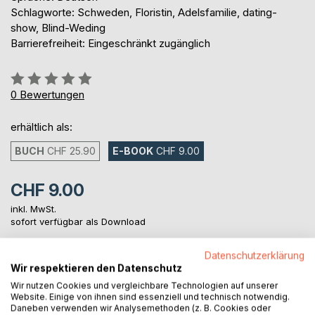
Schlagworte: Schweden, Floristin, Adelsfamilie, dating-
show, Blind-Weding
Barrierefreiheit: Eingeschränkt zugänglich
Bewertung::
0%
0
Bewertungen
erhältlich als:
BUCH
CHF 25.90
E-BOOK
CHF 9.00
CHF 9.00
inkl. MwSt.
sofort verfügbar als Download
Datenschutzerklärung
Wir respektieren den Datenschutz
IN DEN WARENKORB
Wir nutzen Cookies und vergleichbare Technologien auf unserer
Website. Einige von ihnen sind essenziell und technisch notwendig.
Daneben verwenden wir Analysemethoden (z. B. Cookies oder
Auf die Merkliste