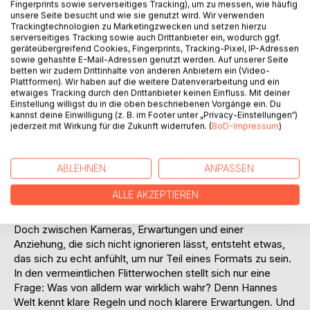
Fingerprints sowie serverseitiges Tracking), um zu messen, wie häufig
Titel bewerten
unsere Seite besucht und wie sie genutzt wird. Wir verwenden
Trackingtechnologien zu Marketingzwecken und setzen hierzu
serverseitiges Tracking sowie auch Drittanbieter ein, wodurch ggf.
geräteübergreifend Cookies, Fingerprints, Tracking-Pixel, IP-Adressen
sowie gehashte E-Mail-Adressen genutzt werden. Auf unserer Seite
betten wir zudem Drittinhalte von anderen Anbietern ein (Video-
Plattformen). Wir haben auf die weitere Datenverarbeitung und ein
etwaiges Tracking durch den Drittanbieter keinen Einfluss. Mit deiner
Einstellung willigst du in die oben beschriebenen Vorgänge ein. Du
kannst deine Einwilligung (z. B. im Footer unter „Privacy-Einstellungen“)
BESCHREIBUNG
jederzeit mit Wirkung für die Zukunft widerrufen. (
BoD-Impressum
)
Ria will nur eines, einen Neuanfang. Als sie bei einer Blind
ABLEHNEN
ANPASSEN
Wedding Social-Media-Show mitmacht, rechnet sie mit
allem, nur nicht mit Hannes. Er ist charmant, kontrolliert und
ALLE AKZEPTIEREN
der Typ Mann, der Gefühle lieber hinter einem perfekten
Auftreten versteckt.
Doch zwischen Kameras, Erwartungen und einer
Anziehung, die sich nicht ignorieren lässt, entsteht etwas,
das sich zu echt anfühlt, um nur Teil eines Formats zu sein.
In den vermeintlichen Flitterwochen stellt sich nur eine
Frage: Was von alldem war wirklich wahr? Denn Hannes
Welt kennt klare Regeln und noch klarere Erwartungen. Und