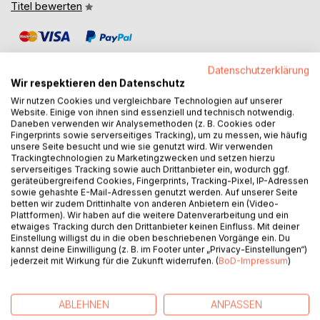
Titel bewerten
Datenschutzerklärung
Wir respektieren den Datenschutz
Wir nutzen Cookies und vergleichbare Technologien auf unserer
Website. Einige von ihnen sind essenziell und technisch notwendig.
BESCHREIBUNG
Daneben verwenden wir Analysemethoden (z. B. Cookies oder
Fingerprints sowie serverseitiges Tracking), um zu messen, wie häufig
unsere Seite besucht und wie sie genutzt wird. Wir verwenden
In this second volume of the new franchise crime series -
Trackingtechnologien zu Marketingzwecken und setzen hierzu
serverseitiges Tracking sowie auch Drittanbieter ein, wodurch ggf.
The Swiss Franchise Detectives - Lars Van de Velde is
geräteübergreifend Cookies, Fingerprints, Tracking-Pixel, IP-Adressen
called to the Zug headquarter of the Happy People, a
sowie gehashte E-Mail-Adressen genutzt werden. Auf unserer Seite
fitness franchise. It relies heavily on robotics and artificial
betten wir zudem Drittinhalte von anderen Anbietern ein (Video-
Plattformen). Wir haben auf die weitere Datenverarbeitung und ein
intelligence, but is being blackmailed. Obviously, not all
etwaiges Tracking durch den Drittanbieter keinen Einfluss. Mit deiner
franchisees act in accordance with the system. During his
Einstellung willigst du in die oben beschriebenen Vorgänge ein. Du
investigations, with his assistant Morita Miramoto, in Berlin
kannst deine Einwilligung (z. B. im Footer unter „Privacy-Einstellungen“)
and Hamburg (Germany) as well as Unterägeri and Zug
jederzeit mit Wirkung für die Zukunft widerrufen. (
BoD-Impressum
)
(Switzerland), Lars has to experience first-hand how
robots can help, but also endanger human lives. The main
ABLEHNEN
ANPASSEN
protagonists Loretta Lombardi and Lars Van de Velde are