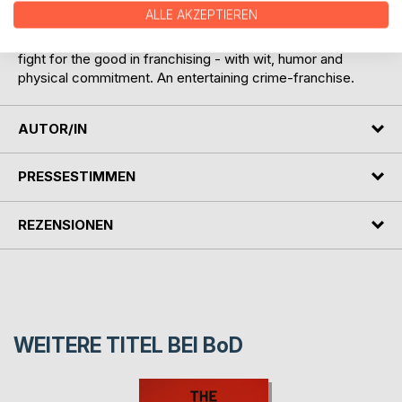
always on the case when black sheep appear in the
ALLE AKZEPTIEREN
franchise economy. The multicultural investigators and their
colorful team of assistants solve mysterious cases and
fight for the good in franchising - with wit, humor and
physical commitment. An entertaining crime-franchise.
AUTOR/IN
PRESSESTIMMEN
REZENSIONEN
WEITERE TITEL BEI
BoD