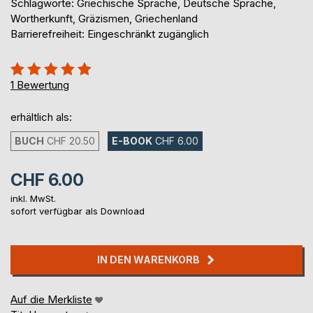
Schlagworte: Griechische Sprache, Deutsche Sprache,
Wortherkunft, Gräzismen, Griechenland
Barrierefreiheit: Eingeschränkt zugänglich
Bewertung::
100%
1
Bewertung
erhältlich als:
BUCH
CHF 20.50
E-BOOK
CHF 6.00
CHF 6.00
inkl. MwSt.
sofort verfügbar als Download
IN DEN WARENKORB
Auf die Merkliste