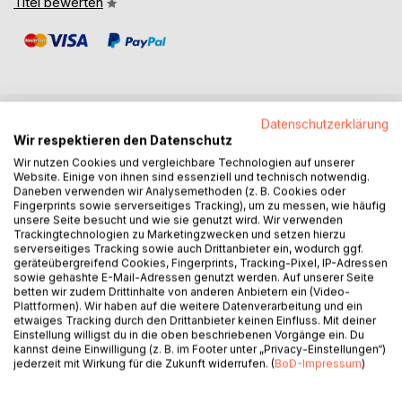
Titel bewerten
Datenschutzerklärung
BESCHREIBUNG
Wir respektieren den Datenschutz
Wir nutzen Cookies und vergleichbare Technologien auf unserer
Website. Einige von ihnen sind essenziell und technisch notwendig.
Wir alle reden Griechisch ist eine unterhaltsame und
Daneben verwenden wir Analysemethoden (z. B. Cookies oder
Fingerprints sowie serverseitiges Tracking), um zu messen, wie häufig
ueberraschende Reise durch unseren sprachlichen Alltag.
unsere Seite besucht und wie sie genutzt wird. Wir verwenden
Kostas Feslidis und Melina von Yaris zeigen mit viel Humor,
Trackingtechnologien zu Marketingzwecken und setzen hierzu
Sprachliebe und einem feinen Blick fuer das Absurde, dass
serverseitiges Tracking sowie auch Drittanbieter ein, wodurch ggf.
geräteübergreifend Cookies, Fingerprints, Tracking-Pixel, IP-Adressen
wir im Deutschen staendig griechische Woerter benutzen,
sowie gehashte E-Mail-Adressen genutzt werden. Auf unserer Seite
meistens ohne es ueberhaupt zu merken. Ob Chaos,
betten wir zudem Drittinhalte von anderen Anbietern ein (Video-
Politik, Problem, Musik, Theater, Telefon oder Demokratie:
Plattformen). Wir haben auf die weitere Datenverarbeitung und ein
etwaiges Tracking durch den Drittanbieter keinen Einfluss. Mit deiner
Das Griechische sitzt laengst mit am deutschen
Einstellung willigst du in die oben beschriebenen Vorgänge ein. Du
Kuechentisch.
kannst deine Einwilligung (z. B. im Footer unter „Privacy-Einstellungen“)
jederzeit mit Wirkung für die Zukunft widerrufen. (
BoD-Impressum
)
Doch dieses Buch ist weit mehr als eine trockene
Sammlung sprachlicher Wurzeln. Es erzaehlt die