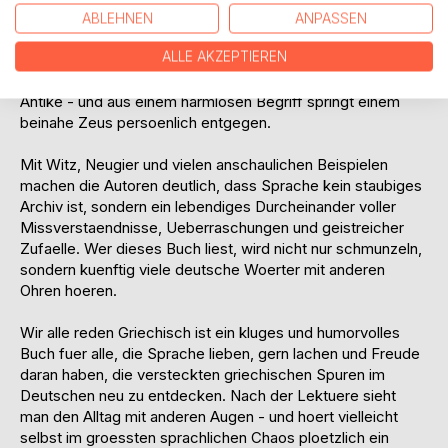
Geschichten hinter den Woertern, verfolgt ihre Wege durch
ABLEHNEN
ANPASSEN
die Jahrhunderte und zeigt, wie lebendig, komisch und
ALLE AKZEPTIEREN
erstaunlich Sprache sein kann. Denn manchmal steckt in
einem ganz normalen Alltagswort ploetzlich ein Stueck
Antike - und aus einem harmlosen Begriff springt einem
beinahe Zeus persoenlich entgegen.
Mit Witz, Neugier und vielen anschaulichen Beispielen
machen die Autoren deutlich, dass Sprache kein staubiges
Archiv ist, sondern ein lebendiges Durcheinander voller
Missverstaendnisse, Ueberraschungen und geistreicher
Zufaelle. Wer dieses Buch liest, wird nicht nur schmunzeln,
sondern kuenftig viele deutsche Woerter mit anderen
Ohren hoeren.
Wir alle reden Griechisch ist ein kluges und humorvolles
Buch fuer alle, die Sprache lieben, gern lachen und Freude
daran haben, die versteckten griechischen Spuren im
Deutschen neu zu entdecken. Nach der Lektuere sieht
man den Alltag mit anderen Augen - und hoert vielleicht
selbst im groessten sprachlichen Chaos ploetzlich ein