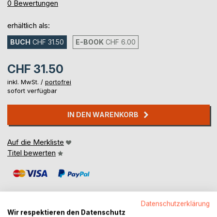
0%
0
Bewertungen
erhältlich als:
BUCH
CHF 31.50
E-BOOK
CHF 6.00
CHF 31.50
inkl. MwSt. /
portofrei
sofort verfügbar
IN DEN WARENKORB
Auf die Merkliste
Titel bewerten
Datenschutzerklärung
Wir respektieren den Datenschutz