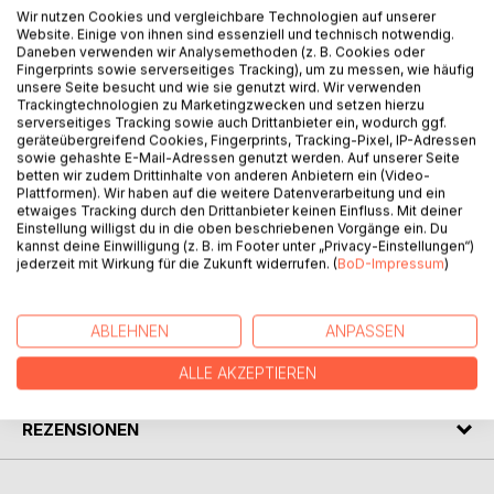
Wir nutzen Cookies und vergleichbare Technologien auf unserer
BESCHREIBUNG
Website. Einige von ihnen sind essenziell und technisch notwendig.
Daneben verwenden wir Analysemethoden (z. B. Cookies oder
Fingerprints sowie serverseitiges Tracking), um zu messen, wie häufig
Die kleine Schnecke lebt im Wald zwischen vielen Tieren.
unsere Seite besucht und wie sie genutzt wird. Wir verwenden
Trackingtechnologien zu Marketingzwecken und setzen hierzu
Sie möchte so gerne dazugehören. Doch sie ist langsam.
serverseitiges Tracking sowie auch Drittanbieter ein, wodurch ggf.
Sie ist leise. Und oft wird sie einfach übersehen. Bis eines
geräteübergreifend Cookies, Fingerprints, Tracking-Pixel, IP-Adressen
Tages jemand stehen bleibt, und alles sich verändert.
sowie gehashte E-Mail-Adressen genutzt werden. Auf unserer Seite
betten wir zudem Drittinhalte von anderen Anbietern ein (Video-
Plattformen). Wir haben auf die weitere Datenverarbeitung und ein
Eine einfühlsame Geschichte über Schüchternheit,
etwaiges Tracking durch den Drittanbieter keinen Einfluss. Mit deiner
Selbstvertrauen und darüber wie wichtig es ist gesehen zu
Einstellung willigst du in die oben beschriebenen Vorgänge ein. Du
kannst deine Einwilligung (z. B. im Footer unter „Privacy-Einstellungen“)
werden, genau so wie man ist.
jederzeit mit Wirkung für die Zukunft widerrufen. (
BoD-Impressum
)
AUTOR/IN
ABLEHNEN
ANPASSEN
PRESSESTIMMEN
ALLE AKZEPTIEREN
REZENSIONEN