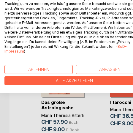
Tracking), um zu messen, wie häufig unsere Seite besucht und wie sie ge
wird. Wir verwenden Trackingtechnologien zu Marketingzwecken und se
hierzu serverseitiges Tracking sowie auch Drittanbieter ein, wodurch ggf.
geräteübergreifend Cookies, Fingerprints, Tracking-Pixel, IP-Adressen s
WEITERE TITEL BEI
Bo
gehashte E-Mail-Adressen genutzt werden. Auf unserer Seite betten wir
Drittinhalte von anderen Anbietern ein (Video-Plattformen). Wir haben auf
weitere Datenverarbeitung und ein etwaiges Tracking durch den Drittanbi
keinen Einfluss. Mit deiner Einstellung willigst du in die oben beschriebe
Vorgänge ein. Du kannst deine Einwilligung (z. B. im Footer unter „Privacy-
Einstellungen“) jederzeit mit Wirkung für die Zukunft widerrufen. (
BoD-
Impressum
)
ABLEHNEN
ANPASSEN
ALLE AKZEPTIEREN
ddhis
Das große
I tarocchi
al p(...)
Astrologische
Maria Theres
Gesundheit(...)
Bitterli
,
Maria Theresia Bitterli
CHF 36.
, ...
CHF 57.90
Buch
CHF 9.0
Buch
CHF 9.00
E-Book