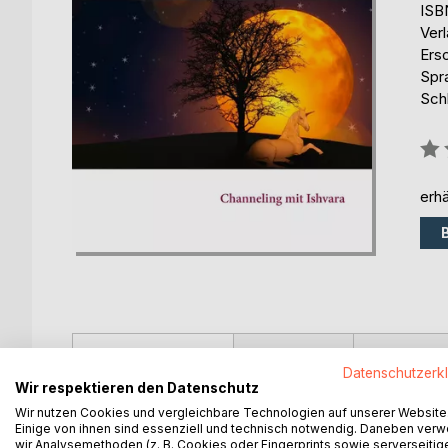
ISB
Ver
Ers
Spr
Schl
Bew
0%
erhä
BESCHREIBUNG
AUTOR/IN
PRESSES
Datenschutzerk
Wir respektieren den Datenschutz
In diesem Buch findet ihr einige als übernatürlich 
Wir nutzen Cookies und vergleichbare Technologien auf unserer Website
wurden.
Einige von ihnen sind essenziell und technisch notwendig. Daneben ver
wir Analysemethoden (z. B. Cookies oder Fingerprints sowie serverseitig