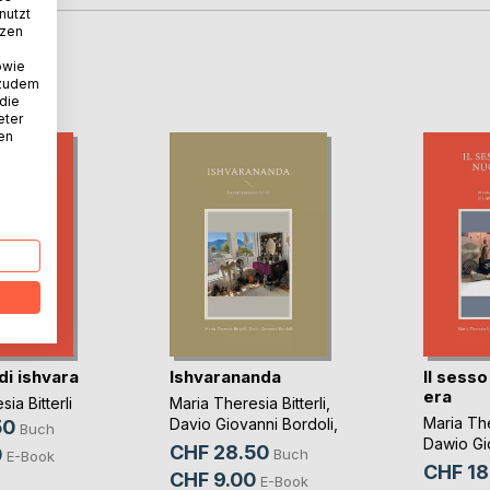
nutzt
tzen
owie
D
 zudem
 die
eter
nen
 di ishvara
Ishvarananda
Il sesso
era
ia Bitterli
Maria Theresia Bitterli
,
Maria The
Davio Giovanni Bordoli
,
50
Buch
Dawio Gi
...
CHF 28.50
0
Buch
E-Book
...
CHF 18
CHF 9.00
E-Book