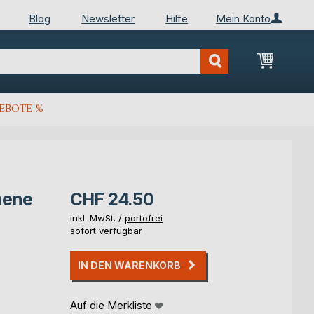
Blog
Newsletter
Hilfe
Mein Konto
Mein Wa
EBOTE %
mene
CHF 24.50
inkl. MwSt. /
portofrei
sofort verfügbar
IN DEN WARENKORB
Auf die Merkliste