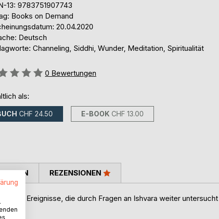
N-13: 9783751907743
lag: Books on Demand
cheinungsdatum: 20.04.2020
ache: Deutsch
agworte: Channeling, Siddhi, Wunder, Meditation, Spiritualität
ertung::
0
Bewertungen
ltlich als:
BUCH
CHF 24.50
E-BOOK
CHF 13.00
TIMMEN
REZENSIONEN
lärung
geltende Ereignisse, die durch Fragen an Ishvara weiter untersucht
.
wenden
es