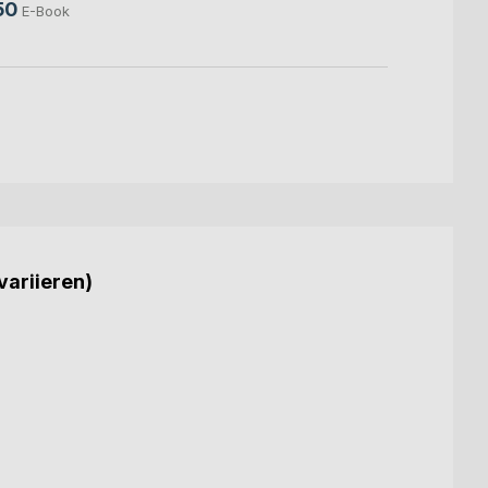
50
E-Book
variieren)