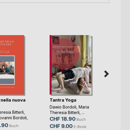
 nella nuova
Tantra Yoga
L'Uo
Dawio Bordoli
,
Maria
Dawio 
resia Bitterli
,
Theresia Bitterli
, ...
Theresi
ovanni Bordoli
,
CHF 18.90
CHF 
Buch
.90
CHF 9.00
CHF 
Buch
E-Book