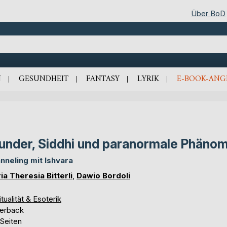
Über BoD
N
GESUNDHEIT
FANTASY
LYRIK
E-BOOK-ANG
nder, Siddhi und paranormale Phäno
nneling mit Ishvara
ia Theresia Bitterli
,
Dawio Bordoli
itualität & Esoterik
erback
 Seiten