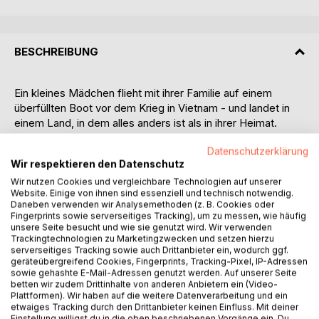
BESCHREIBUNG
Ein kleines Mädchen flieht mit ihrer Familie auf einem
überfüllten Boot vor dem Krieg in Vietnam - und landet in
einem Land, in dem alles anders ist als in ihrer Heimat.
Datenschutzerklärung
Thi Thai Hang Dripke erzählt in diesem ebenso
Wir respektieren den Datenschutz
berührenden wie humorvollen Buch ihre außergewöhnliche
Lebensgeschichte: von der gefährlichen Flucht über das
Wir nutzen Cookies und vergleichbare Technologien auf unserer
Website. Einige von ihnen sind essenziell und technisch notwendig.
Meer, der Rettung durch das deutsche Schiff Cap Anamur
Daneben verwenden wir Analysemethoden (z. B. Cookies oder
und den ersten Jahren in Deutschland - bis zu einem Leben
Fingerprints sowie serverseitiges Tracking), um zu messen, wie häufig
zwischen zwei Kulturen.
unsere Seite besucht und wie sie genutzt wird. Wir verwenden
Trackingtechnologien zu Marketingzwecken und setzen hierzu
serverseitiges Tracking sowie auch Drittanbieter ein, wodurch ggf.
Mit liebevoller Ironie blickt sie auf die Eigenheiten ihres
geräteübergreifend Cookies, Fingerprints, Tracking-Pixel, IP-Adressen
neuen Landes: auf deutsche Regeln, Formulare,
sowie gehashte E-Mail-Adressen genutzt werden. Auf unserer Seite
betten wir zudem Drittinhalte von anderen Anbietern ein (Video-
Gartenzäune, Mülltrennung, Pünktlichkeit und die stille
Plattformen). Wir haben auf die weitere Datenverarbeitung und ein
Kunst der Höflichkeit. Sie erzählt von Schulhöfen, auf
etwaiges Tracking durch den Drittanbieter keinen Einfluss. Mit deiner
denen sie sich fremd fühlte, von der vietnamesischen
Einstellung willigst du in die oben beschriebenen Vorgänge ein. Du