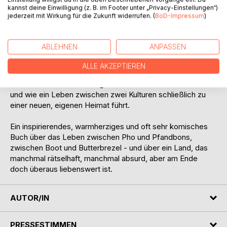
kannst deine Einwilligung (z. B. im Footer unter „Privacy-Einstellungen“)
Community, die ihr Halt gab - und von den vielen
jederzeit mit Wirkung für die Zukunft widerrufen. (
BoD-Impressum
)
Menschen, die ihr zeigten, dass Deutschland nicht nur ein
Land der Ordnung, sondern auch der Menschlichkeit ist.
ABLEHNEN
ANPASSEN
"Wunderbar - Seltsam - Deutsch" ist eine bewegende
Geschichte über Flucht, Integration und Dankbarkeit. Vor
ALLE AKZEPTIEREN
allem aber ist es ein Buch darüber, wie aus einem
vietnamesischen Flüchtlingskind eine Deutsche wurde -
und wie ein Leben zwischen zwei Kulturen schließlich zu
einer neuen, eigenen Heimat führt.
Ein inspirierendes, warmherziges und oft sehr komisches
Buch über das Leben zwischen Pho und Pfandbons,
zwischen Boot und Butterbrezel - und über ein Land, das
manchmal rätselhaft, manchmal absurd, aber am Ende
doch überaus liebenswert ist.
AUTOR/IN
PRESSESTIMMEN