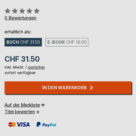
Bewertung::
0%
0
Bewertungen
erhältlich als:
BUCH
CHF 31.50
E-BOOK
CHF 14.00
CHF 31.50
inkl. MwSt. /
portofrei
sofort verfügbar
IN DEN WARENKORB
Auf die Merkliste
Titel bewerten