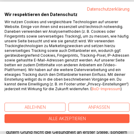
Datenschutzerklärung
Wir respektieren den Datenschutz
Wir nutzen Cookies und vergleichbare Technologien auf unserer
Website. Einige von ihnen sind essenziell und technisch notwendig.
Daneben verwenden wir Analysemethoden (z. B. Cookies oder
Fingerprints sowie serverseitiges Tracking), um zu messen, wie häufig
BESCHREIBUNG
unsere Seite besucht und wie sie genutzt wird. Wir verwenden
Trackingtechnologien zu Marketingzwecken und setzen hierzu
serverseitiges Tracking sowie auch Drittanbieter ein, wodurch ggf.
geräteübergreifend Cookies, Fingerprints, Tracking-Pixel, IP-Adressen
Kaum etwas steht so hoch im Kurs wie die Gesundheit. Und
sowie gehashte E-Mail-Adressen genutzt werden. Auf unserer Seite
wer mit dem Motto "Hauptsache gesund" daher kommt,
betten wir zudem Drittinhalte von anderen Anbietern ein (Video-
kann ordentlich Beifall und Zustimmung einsammeln. Und
Plattformen). Wir haben auf die weitere Datenverarbeitung und ein
etwaiges Tracking durch den Drittanbieter keinen Einfluss. Mit deiner
dennoch: Vielleicht ist das Eigenschaftswort "gesund"
Einstellung willigst du in die oben beschriebenen Vorgänge ein. Du
doch noch eine Nummer zu klein, jedenfalls verglichen mit
kannst deine Einwilligung (z. B. im Footer unter „Privacy-Einstellungen“)
dem Wörtchen "heil" - denn heil sein bedeutet ungleich
jederzeit mit Wirkung für die Zukunft widerrufen. (
BoD-Impressum
)
mehr als nur gesund sein.
Jesus von Nazareth jedenfalls hätte den werbewirksamen
ABLEHNEN
ANPASSEN
Claim "Hauptsache gesund" niemals unterschrieben -
ALLE AKZEPTIEREN
obwohl er sich mit Krankheit und Heilung offensichtlich
bestens auskannte. Aber bei Jesus Christus steht aus
gutem Grund nicht die Gesundheit an erster Stelle, sondern