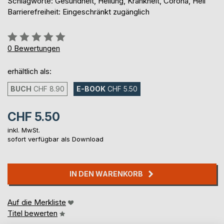
Schlagworte: Gesundheit, Heilung, Krankheit, Corona, Heil
Barrierefreiheit: Eingeschränkt zugänglich
Bewertung::
0%
0
Bewertungen
erhältlich als:
BUCH
CHF 8.90
E-BOOK
CHF 5.50
CHF 5.50
inkl. MwSt.
sofort verfügbar als Download
IN DEN WARENKORB
Auf die Merkliste
Titel bewerten