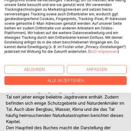
Fingerprints sowie serverseitiges Tracking), um zu messen, wie häufig
beliebtes Tourismusziel bekannt.
unsere Seite besucht und wie sie genutzt wird. Wir verwenden
Trackingtechnologien zu Marketingzwecken und setzen hierzu
Aufgrund des großen Umfanges an interessanten Themen
serverseitiges Tracking sowie auch Drittanbieter ein, wodurch ggf.
über das Zillertal kann dieses Buch nur eine Auswahl liefern.
geräteübergreifend Cookies, Fingerprints, Tracking-Pixel, IP-Adressen
Nach Stellungnahmen bekannter Persönlichkeiten des
sowie gehashte E-Mail-Adressen genutzt werden. Auf unserer Seite
betten wir zudem Drittinhalte von anderen Anbietern ein (Video-
öffentlichen Lebens, die dieses Buch einleiten, werden die
Plattformen). Wir haben auf die weitere Datenverarbeitung und ein
naturräumlichen Besonderheiten, die die Grundlage des
etwaiges Tracking durch den Drittanbieter keinen Einfluss. Mit deiner
Lebens und der Entwicklung der Region bilden, aufgezeigt.
Einstellung willigst du in die oben beschriebenen Vorgänge ein. Du
kannst deine Einwilligung (z. B. im Footer unter „Privacy-Einstellungen“)
Nach einer geographischen Übersicht über das Tal folgt
jederzeit mit Wirkung für die Zukunft widerrufen. (
BoD-Impressum
)
eine Darstellung des geologischen Aufbaues und der
geogenen Prozesse, die die heutigen Formen der Region
herausgebildet haben. Auf diesem Untergrund hat sich
ABLEHNEN
ANPASSEN
dann eine besondere biologische Situation eingestellt, auf
die auch ausführlich eingegangen wird. Nicht von ungefähr
ALLE AKZEPTIEREN
kommt es, dass sich der Naturpark Zillertal in einer
reizenden Hochgebirgsumgebung befindet und dass das
Tal seit jeher einige beliebte Jagdreviere enthält. Zudem
befinden sich einige Schutzgebiete und Naturdenkmäler im
Tal. Auch über Bergbau, Wasser, Klima und die das Tal
häufig heimsuchenden Naturkatastrophen berichtet dieses
Kapitel.
Den Hauptteil des Buches macht die Darstellung der