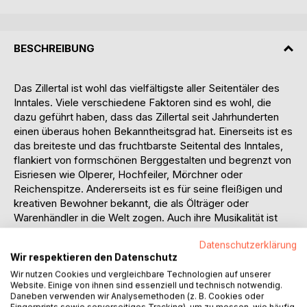
BESCHREIBUNG
Das Zillertal ist wohl das vielfältigste aller Seitentäler des
Inntales. Viele verschiedene Faktoren sind es wohl, die
dazu geführt haben, dass das Zillertal seit Jahrhunderten
einen überaus hohen Bekanntheitsgrad hat. Einerseits ist es
das breiteste und das fruchtbarste Seitental des Inntales,
flankiert von formschönen Berggestalten und begrenzt von
Eisriesen wie Olperer, Hochfeiler, Mörchner oder
Reichenspitze. Andererseits ist es für seine fleißigen und
kreativen Bewohner bekannt, die als Ölträger oder
Warenhändler in die Welt zogen. Auch ihre Musikalität ist
ein Markenzeichen der Zillertaler, ob Rainersänger, Holaus,
Datenschutzerklärung
Strasser oder Leo, die Zillertaler Sängerfamilien hatten
Wir respektieren den Datenschutz
Weltruf. Noch heute ist die Vielfalt an Musikgruppen im
Bereich Volksmusik und volkstümlicher Musik aus dem Tal
Wir nutzen Cookies und vergleichbare Technologien auf unserer
Website. Einige von ihnen sind essenziell und technisch notwendig.
nahezu unerschöpflich. Neben der Musik ist das Tal heute
Daneben verwenden wir Analysemethoden (z. B. Cookies oder
vor allem für seine erfolgreichen Gewerbebetriebe und als