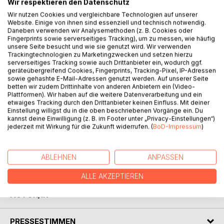
Wir respektieren den Datenschutz
Wir nutzen Cookies und vergleichbare Technologien auf unserer
Stell dir vor, du hast Pech! - Zum Glück.
Website. Einige von ihnen sind essenziell und technisch notwendig.
Die Buchhändlerin Elisa ist nicht abergläubisch. Doch seit
Daneben verwenden wir Analysemethoden (z. B. Cookies oder
Fingerprints sowie serverseitiges Tracking), um zu messen, wie häufig
sie aus Versehen den attraktiven Schornsteinfeger zu Fall
unsere Seite besucht und wie sie genutzt wird. Wir verwenden
gebracht hat, geht in ihrem Leben einiges schief. Nachdem
Trackingtechnologien zu Marketingzwecken und setzen hierzu
ihr eine Wahrsagerin auf einer vorweihnachtlichen Party
serverseitiges Tracking sowie auch Drittanbieter ein, wodurch ggf.
eine tiefschwarze Aura bescheinigt und furchtbares Pech
geräteübergreifend Cookies, Fingerprints, Tracking-Pixel, IP-Adressen
sowie gehashte E-Mail-Adressen genutzt werden. Auf unserer Seite
prophezeit, wird ihr klar: Sie muss den Mann aufsuchen und
betten wir zudem Drittinhalte von anderen Anbietern ein (Video-
ihn um Verzeihung bitten.
Plattformen). Wir haben auf die weitere Datenverarbeitung und ein
Das ist allerdings gar nicht so einfach. Denn der
etwaiges Tracking durch den Drittanbieter keinen Einfluss. Mit deiner
Einstellung willigst du in die oben beschriebenen Vorgänge ein. Du
Schornsteinfeger hat sich über Weihnachten in die
kannst deine Einwilligung (z. B. im Footer unter „Privacy-Einstellungen“)
Abgeschiedenheit der Berge zurückgezogen und ist
jederzeit mit Wirkung für die Zukunft widerrufen. (
BoD-Impressum
)
überhaupt nicht begeistert, als Elisa auf einmal dort
auftaucht und ihn mit Aufmerksamkeit überschüttet. Bis ein
Unfall am Heiligen Abend die beiden unerwartet
ABLEHNEN
ANPASSEN
zusammenschweißt ...
ALLE AKZEPTIEREN
AUTOR/IN
PRESSESTIMMEN