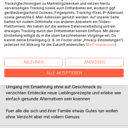
Trackingtechnologien zu Marketingzwecken und setzen hierzu
serverseitiges Tracking sowie auch Drittanbieter ein, wodurch ggf.
BESCHREIBUNG
geräteübergreifend Cookies, Fingerprints, Tracking-Pixel, IP-Adressen
sowie gehashte E-Mail-Adressen genutzt werden. Auf unserer Seite
betten wir zudem Drittinhalte von anderen Anbietern ein (Video-
Zuckerfrei Backen Genuss ohne Reue
Plattformen). Wir haben auf die weitere Datenverarbeitung und ein
etwaiges Tracking durch den Drittanbieter keinen Einfluss. Mit deiner
Einstellung willigst du in die oben beschriebenen Vorgänge ein. Du
Du moechtest suess geniessen ohne Zucker zu
kannst deine Einwilligung (z. B. im Footer unter „Privacy-Einstellungen“)
verwenden Dieses Buch zeigt dir wie einfach und lecker
jederzeit mit Wirkung für die Zukunft widerrufen. (
BoD-Impressum
)
zuckerfreies Backen sein kann Mit alltagstauglichen
Rezepten klaren Anleitungen und praktischen Tipps gelingt
ABLEHNEN
ANPASSEN
dir jedes Gebaeck ganz ohne Industriezucker
ALLE AKZEPTIEREN
Egal ob Anfaenger oder Hobbybaecker Dieses Buch
begleitet dich Schritt fuer Schritt zu einem bewussteren
Umgang mit Ernaehrung ohne auf Geschmack zu
verzichten Entdecke neue Lieblingsrezepte und erlebe wie
einfach gesunde Alternativen sein koennen
Fuer alle die sich und ihrer Familie etwas Gutes tun wollen
ohne Verzicht aber mit vollem Genuss