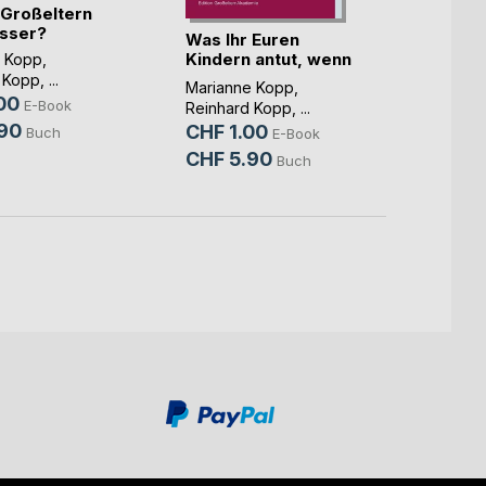
Großeltern
Mitei
esser?
fürei
Was Ihr Euren
vonei
Kindern antut, wenn
e Kopp
,
Marian
(...)
 Kopp
, ...
Kopp
Marianne Kopp
,
00
CHF 
E-Book
Reinhard Kopp
, ...
90
CHF 1.00
CHF 
Buch
E-Book
CHF 5.90
Buch