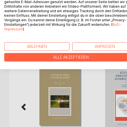
gehashte E-Mail-Adressen genutzt werden. Auf unserer Seite betten wir
Wie damit umgehen, wenn Großeltern der Kontakt z
Drittinhalte von anderen Anbietern ein (Video-Plattformen). Wir haben auf
leiden in dramatischer Weise unter diesem Zustand
weitere Datenverarbeitung und ein etwaiges Tracking durch den Drittanbi
des Verlustes der Enkelkinder? Dieses Buch gibt A
keinen Einfluss. Mit deiner Einstellung willigst du in die oben beschriebe
Vorgänge ein. Du kannst deine Einwilligung (z. B. im Footer unter „Privacy-
Ein Arbeitsbuch für von Enkeln getrennte Großelter
Einstellungen“) jederzeit mit Wirkung für die Zukunft widerrufen. (
BoD-
allein Hilfe und Ermutigung suchen.
Impressum
)
ABLEHNEN
ANPASSEN
WEITERE TITEL BEI
Bo
ALLE AKZEPTIEREN