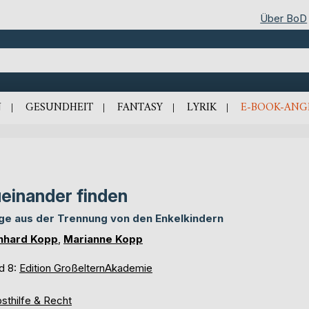
Über BoD
N
GESUNDHEIT
FANTASY
LYRIK
E-BOOK-ANG
einander finden
e aus der Trennung von den Enkelkindern
nhard Kopp
,
Marianne Kopp
d 8:
Edition GroßelternAkademie
sthilfe & Recht