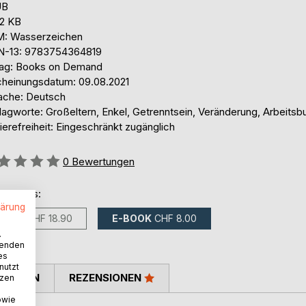
UB
,2 KB
: Wasserzeichen
N-13: 9783754364819
lag: Books on Demand
cheinungsdatum: 09.08.2021
ache: Deutsch
lagworte: Großeltern, Enkel, Getrenntsein, Veränderung, Arbeitsb
ierefreiheit: Eingeschränkt zugänglich
ertung::
0
Bewertungen
ltlich als:
lärung
BUCH
CHF 18.90
E-BOOK
CHF 8.00
.
wenden
es
nutzt
TIMMEN
REZENSIONEN
tzen
owie