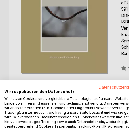
eP
591
DRM
ISB
Ver
Ers
Spr
Sch
Barr
Bew
0%
erhä
Datenschutzerk
Wir respektieren den Datenschutz
Wir nutzen Cookies und vergleichbare Technologien auf unserer Website
Einige von ihnen sind essenziell und technisch notwendig. Daneben ver
wir Analysemethoden (z. B. Cookies oder Fingerprints sowie serverseitig
Tracking), um zu messen, wie häufig unsere Seite besucht und wie sie ge
BESCHREIBUNG
AUTOR/IN
PRESSES
wird. Wir verwenden Trackingtechnologien zu Marketingzwecken und se
hierzu serverseitiges Tracking sowie auch Drittanbieter ein, wodurch ggf.
geräteübergreifend Cookies, Fingerprints, Tracking-Pixel, IP-Adressen s