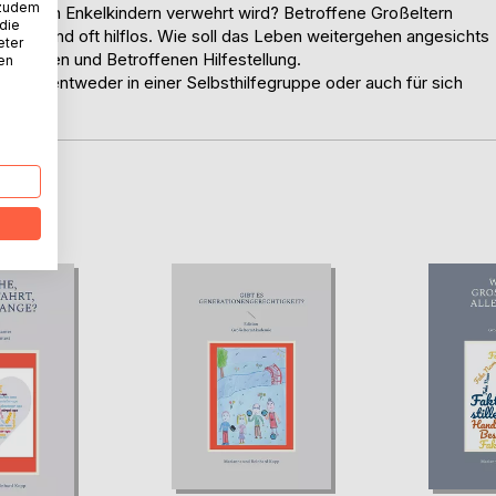
 zudem
u ihren Enkelkindern verwehrt wird? Betroffene Großeltern
 die
 und sind oft hilflos. Wie soll das Leben weitergehen angesichts
eter
ntworten und Betroffenen Hilfestellung.
nen
n, die entweder in einer Selbsthilfegruppe oder auch für sich
D