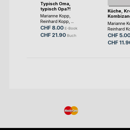
der
Typisch Oma,
den
typisch Opa?!
Küche, Kr
Kombizan
lz
Marianne Kopp
,
Reinhard Kopp
, ...
E-Book
Marianne K
CHF 8.00
E-Book
Reinhard K
Buch
CHF 21.90
CHF 5.0
Buch
CHF 11.9