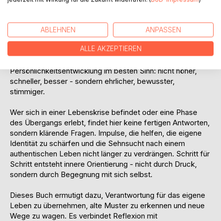
"Zurück zu dir" ist kein klassischer Ratgeber mit schnellen
Lösungen. Es ist eine Einladung zur Selbstfindung. Eine
ABLEHNEN
ANPASSEN
Einladung, innezuhalten, die eigene Lebensgeschichte neu
ALLE AKZEPTIEREN
zu betrachten und die leisen Signale ernst zu nehmen, die
oft überhört werden. Es geht um
Persönlichkeitsentwicklung im besten Sinn: nicht höher,
schneller, besser - sondern ehrlicher, bewusster,
stimmiger.
Wer sich in einer Lebenskrise befindet oder eine Phase
des Übergangs erlebt, findet hier keine fertigen Antworten,
sondern klärende Fragen. Impulse, die helfen, die eigene
Identität zu schärfen und die Sehnsucht nach einem
authentischen Leben nicht länger zu verdrängen. Schritt für
Schritt entsteht innere Orientierung - nicht durch Druck,
sondern durch Begegnung mit sich selbst.
Dieses Buch ermutigt dazu, Verantwortung für das eigene
Leben zu übernehmen, alte Muster zu erkennen und neue
Wege zu wagen. Es verbindet Reflexion mit