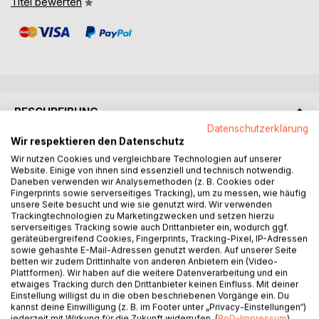
Titel bewerten
BESCHREIBUNG
Datenschutzerklärung
Wir respektieren den Datenschutz
Es gibt Momente im Leben, in denen sich alles richtig
Wir nutzen Cookies und vergleichbare Technologien auf unserer
anfühlt - und trotzdem nicht stimmig. Nach aussen läuft
Website. Einige von ihnen sind essenziell und technisch notwendig.
vieles, doch innerlich bleibt eine leise Unruhe. Eine
Daneben verwenden wir Analysemethoden (z. B. Cookies oder
Fingerprints sowie serverseitiges Tracking), um zu messen, wie häufig
Sehnsucht nach mehr. Nach Echtheit. Nach einem Leben,
unsere Seite besucht und wie sie genutzt wird. Wir verwenden
das wirklich zu uns gehört.
Trackingtechnologien zu Marketingzwecken und setzen hierzu
serverseitiges Tracking sowie auch Drittanbieter ein, wodurch ggf.
geräteübergreifend Cookies, Fingerprints, Tracking-Pixel, IP-Adressen
Dieses Buch richtet sich an Menschen, die spüren, dass
sowie gehashte E-Mail-Adressen genutzt werden. Auf unserer Seite
eine Neuorientierung ansteht. Nicht aus einer Laune heraus,
betten wir zudem Drittinhalte von anderen Anbietern ein (Video-
sondern aus einer inneren Bewegung. An Menschen, die
Plattformen). Wir haben auf die weitere Datenverarbeitung und ein
etwaiges Tracking durch den Drittanbieter keinen Einfluss. Mit deiner
sich selbst nicht länger übergehen möchten. Die mitten im
Einstellung willigst du in die oben beschriebenen Vorgänge ein. Du
Alltag stehen - im Beruf, in Verantwortung, in Beziehungen -
kannst deine Einwilligung (z. B. im Footer unter „Privacy-Einstellungen“)
und dennoch merken: Da wartet etwas in mir.
jederzeit mit Wirkung für die Zukunft widerrufen. (
BoD-Impressum
)