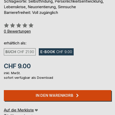
Schlagworte: Selbstfindung, Persönlichkeitsentwicklung,
Lebenskrise, Neuorientierung, Sinnsuche
Barrierefreiheit: Voll zugänglich
Bewertung::
0%
0
Bewertungen
erhältlich als:
BUCH
CHF 21.90
E-BOOK
CHF 9.00
CHF 9.00
inkl. MwSt.
sofort verfügbar als Download
IN DEN WARENKORB
Auf die Merkliste