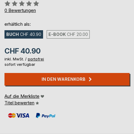
Bewertung::
0%
0
Bewertungen
erhältlich als:
BUCH
CHF 40.90
E-BOOK
CHF 20.00
CHF 40.90
inkl. MwSt. /
portofrei
sofort verfügbar
IN DEN WARENKORB
Auf die Merkliste
Titel bewerten