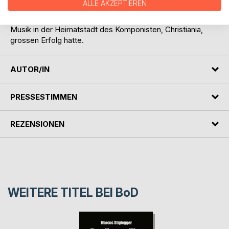
ALLE AKZEPTIEREN
Arbeit, Carl Warmuth, teilte, der den Musikhandel seines
Vaters 1874 übernahm und als Agent und Verfechter der
Musik in der Heimatstadt des Komponisten, Christiania,
grossen Erfolg hatte.
AUTOR/IN
PRESSESTIMMEN
REZENSIONEN
WEITERE TITEL BEI
BoD