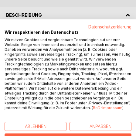
BESCHREIBUNG
Datenschutzerklärung
Based on Icelandic folk tunes these two short pieces for
Wir respektieren den Datenschutz
string orchestra are among some of the finest examples of
Wir nutzen Cookies und vergleichbare Technologien auf unserer
Svendsen's occupation with the theme of national identity
Website. Einige von ihnen sind essenziell und technisch notwendig.
Daneben verwenden wir Analysemethoden (z. B. Cookies oder
in music and are a testament to the composers
Fingerprints sowie serverseitiges Tracking), um zu messen, wie häufig
philanthropic ideals. Ideals he shared with the dedicatee of
unsere Seite besucht und wie sie genutzt wird. Wir verwenden
the work, Carl Warmuth, who took over his father's music
Trackingtechnologien zu Marketingzwecken und setzen hierzu
serverseitiges Tracking sowie auch Drittanbieter ein, wodurch ggf.
store in 1874 and who flourished as an agent and champion
geräteübergreifend Cookies, Fingerprints, Tracking-Pixel, IP-Adressen
of music in the composers home town of Christiania.
sowie gehashte E-Mail-Adressen genutzt werden. Auf unserer Seite
betten wir zudem Drittinhalte von anderen Anbietern ein (Video-
Plattformen). Wir haben auf die weitere Datenverarbeitung und ein
-
etwaiges Tracking durch den Drittanbieter keinen Einfluss. Mit deiner
Einstellung willigst du in die oben beschriebenen Vorgänge ein. Du
Diese zwei kurzen Stücke für Streichorchester, die auf
kannst deine Einwilligung (z. B. im Footer unter „Privacy-Einstellungen“)
jederzeit mit Wirkung für die Zukunft widerrufen. (
BoD-Impressum
)
isländischen Volksweisen basieren, zählen zu den
schönsten Beispielen für Svendsens Beschäftigung mit
dem Thema der nationalen Identität in der Musik und sind
ABLEHNEN
ANPASSEN
ein Beweis für die philanthropischen Ideale des
Komponisten. Ideale, die er mit dem Widmungsträger der