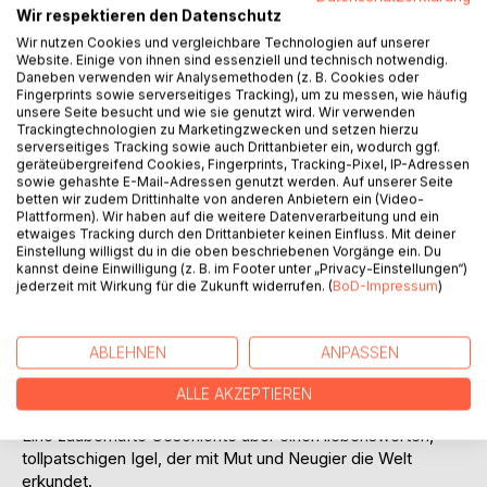
Neugier meistert er sie auf seine ganz eigene Weise.
Wir respektieren den Datenschutz
Wir nutzen Cookies und vergleichbare Technologien auf unserer
Dieses liebevoll illustrierte Kinderbuch erzählt die
Website. Einige von ihnen sind essenziell und technisch notwendig.
warmherzige Geschichte eines kleinen Igels, der uns zeigt,
Daneben verwenden wir Analysemethoden (z. B. Cookies oder
dass man trotz kleiner Schwächen Grosses erreichen kann.
Fingerprints sowie serverseitiges Tracking), um zu messen, wie häufig
unsere Seite besucht und wie sie genutzt wird. Wir verwenden
Der kleine Igel Baschi vermittelt wertvolle Botschaften über
Trackingtechnologien zu Marketingzwecken und setzen hierzu
Freundschaft, Mut und die Kraft des Entdeckergeistes.
serverseitiges Tracking sowie auch Drittanbieter ein, wodurch ggf.
Kinder werden sich schnell in Baschi und seine
geräteübergreifend Cookies, Fingerprints, Tracking-Pixel, IP-Adressen
sowie gehashte E-Mail-Adressen genutzt werden. Auf unserer Seite
tollpatschige, aber mutige Art verlieben und mit ihm lachen,
betten wir zudem Drittinhalte von anderen Anbietern ein (Video-
staunen und lernen.
Plattformen). Wir haben auf die weitere Datenverarbeitung und ein
etwaiges Tracking durch den Drittanbieter keinen Einfluss. Mit deiner
Das Bilderbuch ist ideal für Kinder im Alter von 3 bis 6
Einstellung willigst du in die oben beschriebenen Vorgänge ein. Du
kannst deine Einwilligung (z. B. im Footer unter „Privacy-Einstellungen“)
Jahren und lädt sowohl zum Vorlesen als auch zum
jederzeit mit Wirkung für die Zukunft widerrufen. (
BoD-Impressum
)
Selberentdecken ein. Die farbenfrohen Illustrationen
erwecken die Geschichte zum Leben und entführen die
kleinen Leser in eine Welt voller spannender Abenteuer und
ABLEHNEN
ANPASSEN
liebenswerter Charaktere.
Highlights des Buches:
ALLE AKZEPTIEREN
Eine zauberhafte Geschichte über einen liebenswerten,
tollpatschigen Igel, der mit Mut und Neugier die Welt
erkundet.