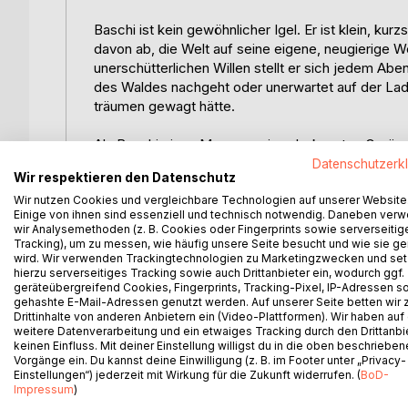
Baschi ist kein gewöhnlicher Igel. Er ist klein, kur
davon ab, die Welt auf seine eigene, neugierige 
unerschütterlichen Willen stellt er sich jedem Ab
des Waldes nachgeht oder unerwartet auf der Ladef
träumen gewagt hätte.
Als Baschi eines Morgens ein unbekanntes Geräusc
den Weg und landet auf einem Bauernhof, weit weg 
Datenschutzerk
Wir respektieren den Datenschutz
freundlichen Hofhund, und viele neue tierische Fr
Baschi ist jede neue Begegnung eine Herausforder
Wir nutzen Cookies und vergleichbare Technologien auf unserer Website
Einige von ihnen sind essenziell und technisch notwendig. Daneben ver
eigene Weise.
wir Analysemethoden (z. B. Cookies oder Fingerprints sowie serverseitig
Tracking), um zu messen, wie häufig unsere Seite besucht und wie sie ge
Dieses liebevoll illustrierte Kinderbuch erzählt di
wird. Wir verwenden Trackingtechnologien zu Marketingzwecken und se
hierzu serverseitiges Tracking sowie auch Drittanbieter ein, wodurch ggf.
man trotz kleiner Schwächen Grosses erreichen kan
geräteübergreifend Cookies, Fingerprints, Tracking-Pixel, IP-Adressen s
Freundschaft, Mut und die Kraft des Entdeckergeis
gehashte E-Mail-Adressen genutzt werden. Auf unserer Seite betten wir
aber mutige Art verlieben und mit ihm lachen, stau
Drittinhalte von anderen Anbietern ein (Video-Plattformen). Wir haben auf
weitere Datenverarbeitung und ein etwaiges Tracking durch den Drittanbi
keinen Einfluss. Mit deiner Einstellung willigst du in die oben beschriebe
Das Bilderbuch ist ideal für Kinder im Alter von 3
Vorgänge ein. Du kannst deine Einwilligung (z. B. im Footer unter „Privacy-
Selberentdecken ein. Die farbenfrohen Illustrati
Einstellungen“) jederzeit mit Wirkung für die Zukunft widerrufen. (
BoD-
Impressum
)
Leser in eine Welt voller spannender Abenteuer u