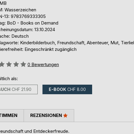
 MB
: Wasserzeichen
N-13: 9783769333305
lag: BoD - Books on Demand
cheinungsdatum: 13.10.2024
ache: Deutsch
lagworte: Kinderbilderbuch, Freundschaft, Abenteuer, Mut, Tierli
ierefreiheit: Eingeschränkt zugänglich
ertung::
0
Bewertungen
ltlich als:
BUCH
CHF 21.90
E-BOOK
CHF 8.00
TIMMEN
REZENSIONEN
 Freundschaft und Entdeckerfreude.