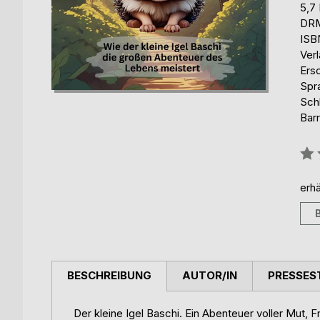
5,7
DRM
ISB
Ver
Ers
Spr
Sch
Barr
Bew
0%
erhä
BESCHREIBUNG
AUTOR/IN
PRESSES
Der kleine Igel Baschi. Ein Abenteuer voller Mut,