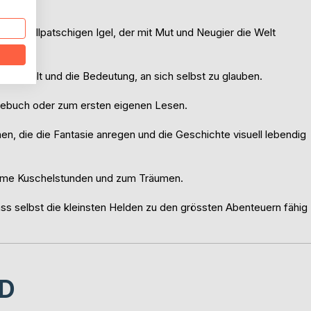
ten, tollpatschigen Igel, der mit Mut und Neugier die Welt
mmenhalt und die Bedeutung, an sich selbst zu glauben.
rlesebuch oder zum ersten eigenen Lesen.
onen, die die Fantasie anregen und die Geschichte visuell lebendig
ame Kuschelstunden und zum Träumen.
ss selbst die kleinsten Helden zu den grössten Abenteuern fähig
D