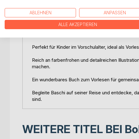
Highlights des Buches:
ABLEHNEN
ANPASSEN
Eine zauberhafte Geschichte über einen liebenswer
erkundet.
ALLE AKZEPTIEREN
Vermittelt wichtige Werte wie Freundschaft, Zusa
Perfekt für Kinder im Vorschulalter, ideal als Vo
Reich an farbenfrohen und detailreichen Illustrati
machen.
Ein wunderbares Buch zum Vorlesen für gemeins
Begleite Baschi auf seiner Reise und entdecke, da
sind.
WEITERE TITEL BEI
Bo