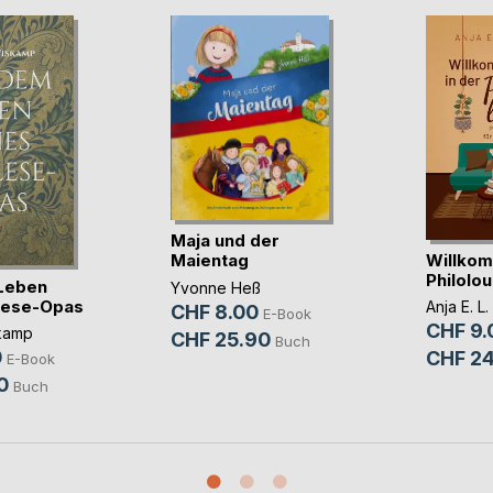
Maja und der
Willkom
Maientag
Philolo
Leben
Yvonne Heß
lese-Opas
Anja E. L
CHF 8.00
E-Book
CHF 9.
kamp
CHF 25.90
Buch
0
CHF 24
E-Book
0
Buch