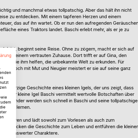
zsichtig und manchmal etwas tollpatschig. Aber das hält ihn nicht
Weise zu entdecken. Mit einem tapferen Herzen und einem
enteuer, das auf ihn wartet. Ob er nun den aufregenden Geräusche
läche eines Traktors landet. Baschi erlebt mehr, als er je zu
h hört, beginnt seine Reise. Ohne zu zögern, macht er sich auf
von seinem vertrauten Zuhause. Dort trifft er auf Gina, den
lärung
eunde, die ihm helfen, die unbekannte Welt zu erkunden. Für
ung, doch mit Mut und Neugier meistert er sie auf seine ganz
.
wenden
es
nutzt
e warmherzige Geschichte eines kleinen Igels, der uns zeigt, dass
tzen
n. Der kleine Igel Baschi vermittelt wertvolle Botschaften über
owie
tes. Kinder werden sich schnell in Baschi und seine tollpatschige
 zudem
nen und lernen.
 die
eter
nen
 bis 6 Jahren und lädt sowohl zum Vorlesen als auch zum
onen erwecken die Geschichte zum Leben und entführen die kleine
nd liebenswerter Charaktere.