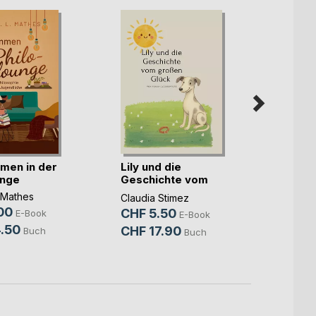
In der
die Kr
Lena 
men in der
Lily und die
CHF 
unge
Geschichte vom
CHF 
großen(...)
. Mathes
Claudia Stimez
00
CHF 5.50
E-Book
E-Book
.50
CHF 17.90
Buch
Buch