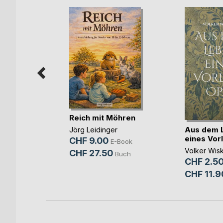
en der
nken
Reich mit Möhren
-Book
Aus dem 
Jörg Leidinger
Buch
eines Vor
CHF 9.00
E-Book
Volker Wis
CHF 27.50
Buch
CHF 2.5
CHF 11.9