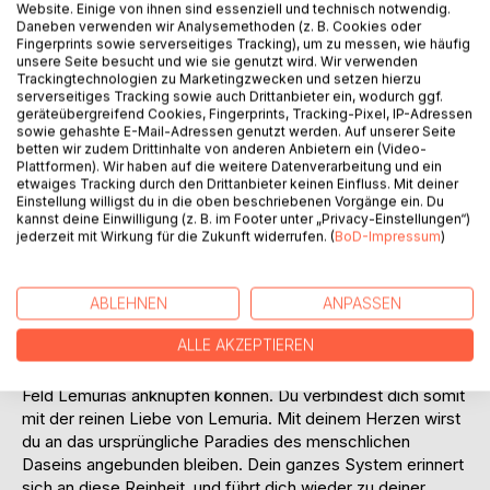
Website. Einige von ihnen sind essenziell und technisch notwendig.
Daneben verwenden wir Analysemethoden (z. B. Cookies oder
Fingerprints sowie serverseitiges Tracking), um zu messen, wie häufig
unsere Seite besucht und wie sie genutzt wird. Wir verwenden
Trackingtechnologien zu Marketingzwecken und setzen hierzu
serverseitiges Tracking sowie auch Drittanbieter ein, wodurch ggf.
geräteübergreifend Cookies, Fingerprints, Tracking-Pixel, IP-Adressen
BESCHREIBUNG
sowie gehashte E-Mail-Adressen genutzt werden. Auf unserer Seite
betten wir zudem Drittinhalte von anderen Anbietern ein (Video-
Plattformen). Wir haben auf die weitere Datenverarbeitung und ein
etwaiges Tracking durch den Drittanbieter keinen Einfluss. Mit deiner
Durch das Lesen dieses Buches verbindet sich dein Geist
Einstellung willigst du in die oben beschriebenen Vorgänge ein. Du
mit der lichtvollen Zeit Lemurias und teilweise Atlantis. Dein
kannst deine Einwilligung (z. B. im Footer unter „Privacy-Einstellungen“)
Bewusstsein wird dabei erhöht, deine Seele fängt an sich
jederzeit mit Wirkung für die Zukunft widerrufen. (
BoD-Impressum
)
zu erinnern und führt dich zu deiner eigenen lichtvolleren
Existenz. Durch dieses Buch erfährst du die positiven
kosmischen Gesetze und lernst die Unterschiede besser
ABLEHNEN
ANPASSEN
erkennen, was dir Energie gibt und was dir Energie raubt.
ALLE AKZEPTIEREN
Durch das Lesen dieses Buches wird sich dein Geist
teilweise an dem noch vorhandenen morphogenetischen
Feld Lemurias anknüpfen können. Du verbindest dich somit
mit der reinen Liebe von Lemuria. Mit deinem Herzen wirst
du an das ursprüngliche Paradies des menschlichen
Daseins angebunden bleiben. Dein ganzes System erinnert
sich an diese Reinheit, und führt dich wieder zu deiner