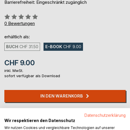
Barrierefreiheit: Eingeschränkt zugänglich
Bewertung::
0%
0
Bewertungen
erhältlich als:
BUCH
CHF 31.50
E-BOOK
CHF 9.00
CHF 9.00
inkl. MwSt.
sofort verfügbar als Download
IN DEN WARENKORB
Auf die Merkliste
Datenschutzerklärung
Titel bewerten
Wir respektieren den Datenschutz
Wir nutzen Cookies und vergleichbare Technologien auf unserer