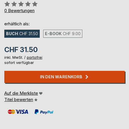
Bewertung::
0%
0
Bewertungen
erhältlich als:
BUCH
CHF 31.50
E-BOOK
CHF 9.00
CHF 31.50
inkl. MwSt. /
portofrei
sofort verfügbar
IN DEN WARENKORB
Auf die Merkliste
Titel bewerten