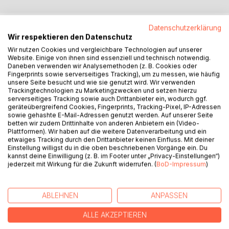
BESCHREIBUNG
Datenschutzerklärung
Wir respektieren den Datenschutz
Wir nutzen Cookies und vergleichbare Technologien auf unserer
Durch das Lesen dieses Buches verbindet sich dein Geist
Website. Einige von ihnen sind essenziell und technisch notwendig.
mit der lichtvollen Zeit Lemurias und teilweise Atlantis. Dein
Daneben verwenden wir Analysemethoden (z. B. Cookies oder
Fingerprints sowie serverseitiges Tracking), um zu messen, wie häufig
Bewusstsein wird dabei erhöht, deine Seele fängt an sich
unsere Seite besucht und wie sie genutzt wird. Wir verwenden
zu erinnern und führt dich zu deiner eigenen lichtvolleren
Trackingtechnologien zu Marketingzwecken und setzen hierzu
Existenz. Durch dieses Buch erfährst du die positiven
serverseitiges Tracking sowie auch Drittanbieter ein, wodurch ggf.
geräteübergreifend Cookies, Fingerprints, Tracking-Pixel, IP-Adressen
kosmischen Gesetze und lernst die Unterschiede besser
sowie gehashte E-Mail-Adressen genutzt werden. Auf unserer Seite
erkennen, was dir Energie gibt und was dir Energie raubt.
betten wir zudem Drittinhalte von anderen Anbietern ein (Video-
Durch das Lesen dieses Buches wird sich dein Geist
Plattformen). Wir haben auf die weitere Datenverarbeitung und ein
etwaiges Tracking durch den Drittanbieter keinen Einfluss. Mit deiner
teilweise an dem noch vorhandenen morphogenetischen
Einstellung willigst du in die oben beschriebenen Vorgänge ein. Du
Feld Lemurias anknüpfen können. Du verbindest dich somit
kannst deine Einwilligung (z. B. im Footer unter „Privacy-Einstellungen“)
mit der reinen Liebe von Lemuria. Mit deinem Herzen wirst
jederzeit mit Wirkung für die Zukunft widerrufen. (
BoD-Impressum
)
du an das ursprüngliche Paradies des menschlichen
Daseins angebunden bleiben. Dein ganzes System erinnert
sich an diese Reinheit, und führt dich wieder zu deiner
ABLEHNEN
ANPASSEN
ursprünglichen Essenz. Dieses Buch führt dich in feineren
ALLE AKZEPTIEREN
Dimensionen, du erhältst Antworten wie mit
Lichtübertragung kommuniziert und geheilt wird. Nutzte